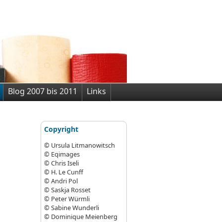
Blog 2007 bis 2011
Links
Copyright
© Ursula Litmanowitsch
© Eqimages
© Chris Iseli
© H. Le Cunff
© Andri Pol
© Saskja Rosset
© Peter Würmli
© Sabine Wunderli
© Dominique Meienberg