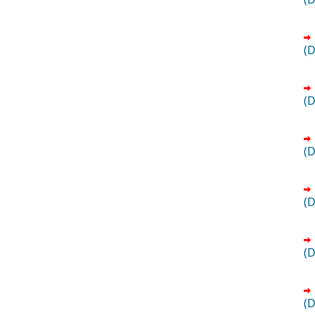
(
(
(
(
(
(