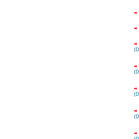
(
(
(
(
(