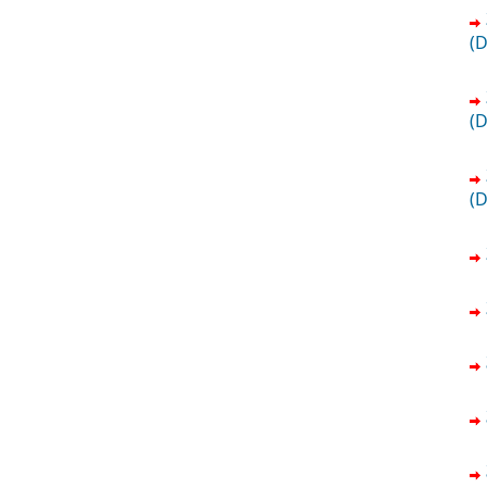
(
(
(